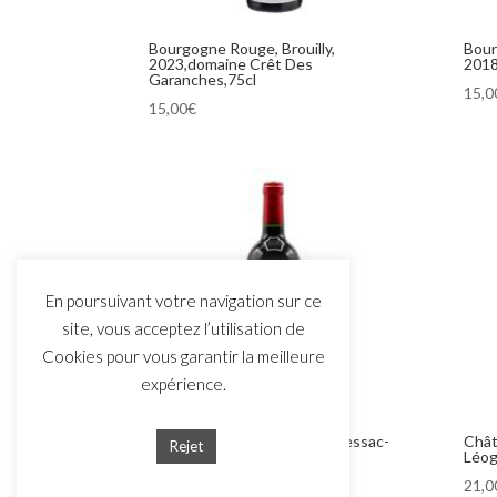
Bourgogne Rouge, Brouilly,
Bour
2023,domaine Crêt Des
2018
Garanches,75cl
15,0
15,00
€
En poursuivant votre navigation sur ce
site, vous acceptez l’utilisation de
Cookies pour vous garantir la meilleure
expérience.
Château Coucheroy 2019, Pessac-
Chât
Rejet
Léognan, 37,5cl
Léog
12,00
€
21,0