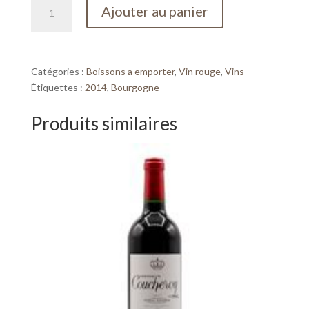
quantité
Ajouter au panier
de
Bourgogne
Rouge,
Irancy,
Catégories :
Boissons a emporter
,
Vin rouge
,
Vins
2018,Domaine
Étiquettes :
2014
,
Bourgogne
Verret,
37,5cl
Produits similaires